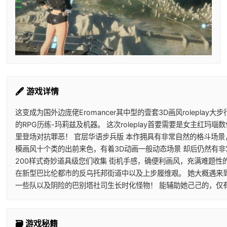
🖋️ 游戏详情
这变成为国外边庞佬Eromancer其中型的壹套3D画风roleplay
的RPG历练-玛莉兹及机器。 这次roleplay首要需要是女主红玛
里登场对抗罪恶！ 官层华语步兵版 本作拥具有非常自然的格斗场景
模画风十个类的出前来色，有着3D动画一般动态场景 却后仍然有
200样式奇妙道具级您们收集 街机手感，确便利画风，充满难题性的h
在新型巴比伦都市的反乌托邦街道中以及上步履维艰。 她大概遇来
一些队以及阴险的巴别塔社司生长时化怪物！ 能辅助她己己的，仅
🗃️ 游戏秘籍