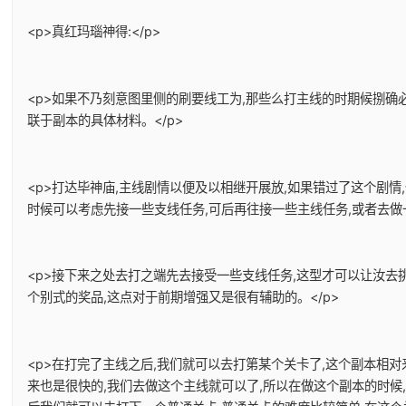
<p>真红玛瑙神得:</p>
<p>如果不乃刻意图里侧的刷要线工为,那些么打主线的时期候捌确
联于副本的具体材料。</p>
<p>打达毕神庙,主线剧情以便及以相继开展放,如果错过了这个剧情
时候可以考虑先接一些支线任务,可后再往接一些主线任务,或者去做一
<p>接下来之处去打之端先去接受一些支线任务,这型才可以让汝去
个别式的奖品,这点对于前期增强又是很有辅助的。</p>
<p>在打完了主线之后,我们就可以去打第某个关卡了,这个副本相对
来也是很快的,我们去做这个主线就可以了,所以在做这个副本的时候