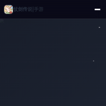
仗剑传说|手游