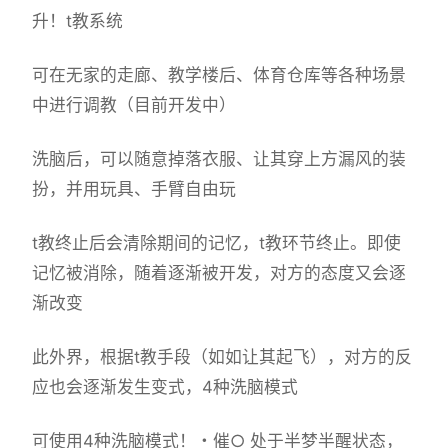
升！t教系统
可在无家的走廊、教学楼后、体育仓库等各种场景
中进行调教（目前开发中）
洗脑后，可以随意掉落衣服、让其穿上方漏风的装
扮，并用玩具、手臂自由玩
t教终止后会清除期间的记忆，t教环节终止。即使
记忆被消除，随着逐渐被开发，对方的态度又会逐
渐改变
此外界，根据t教手段（如如让其起飞），对方的反
应也会逐渐发生变式，4种洗脑模式
可使用4种洗脑模式！・催○ 处于半梦半醒状态，