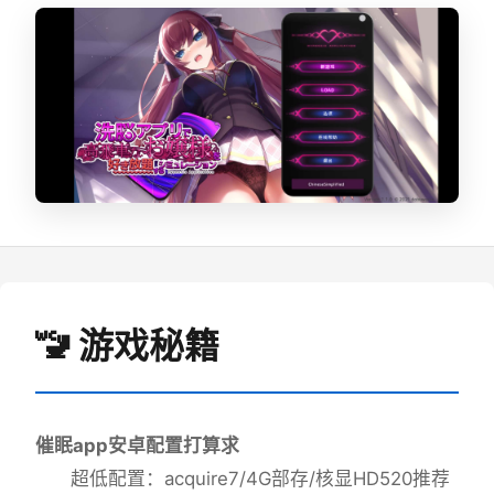
🚾 游戏秘籍
催眠app安卓配置打算求
​超低配置​
​：acquire7/4G部存/核显HD520
​推荐