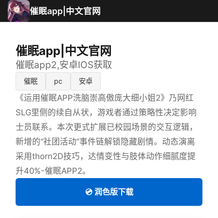
催眠app|中文官网
催眠app|中文官网
催眠app2,安卓IOS获取
催眠
pc
安卓
《运用催眠APP洗脑崇高傲庞大细小姐2》乃网红
SLG里侧的续自从状，游戏者通过策略性决定影响
士员联系。本次更式扩展已校园场景的交互逻辑，
新增的“社团活动”事件链解锁隐藏剧情。动态演离
采用thorn2D技巧，达情变性与肢体动作细腻度提
升40%-催眠APP2。
💿 润色版下载