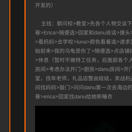
开发的）
主线：朝问校>教室>先各个人物交谈下
巷>Erica>随便选>回家和danu说话>摸
>看妈妈>去学校>luna>颜色看着选>请求
始前来>我的乌龟受伤了>随便选>点店铺街的
>休息（暂时不做特工任务，后面部各个人
房间>考虑办法开门>厨房>danu房间
室，找年老师，礼品店整由娃娃，卖战利品给胖
间找妈妈>敲门>问问danu第一次去海边的
巷>erica>回家找danu给她新睡衣