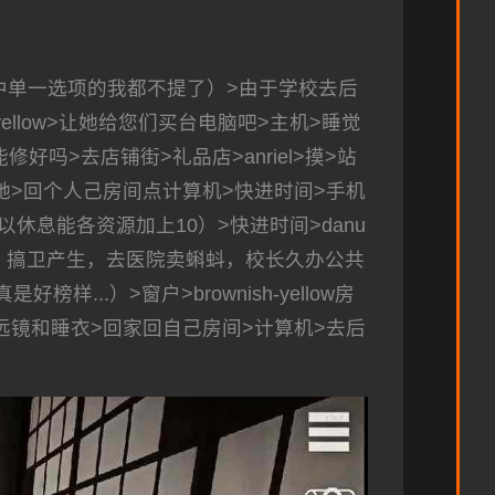
中单一选项的我都不提了）>由于学校去后
-yellow>让她给您们买台电脑吧>主机>睡觉
修好吗>去店铺街>礼品店>anriel>摸>站
间找她>回个人己房间点计算机>快进时间>手机
休息能各资源加上10）>快进时间>danu
多，搞卫产生，去医院卖蝌蚪，校长久办公共
.）>窗户>brownish-yellow房
买望远镜和睡衣>回家回自己房间>计算机>去后