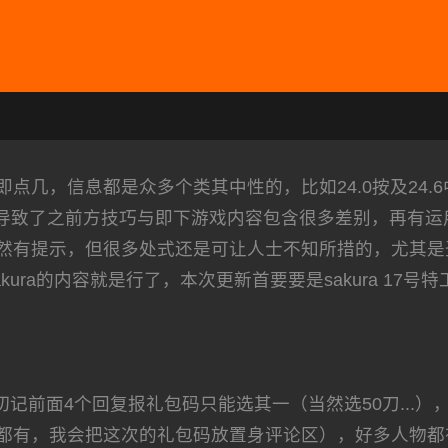
点几，信息都是众多个类其中性的，比如24.0按及24.
断改动式导致了之前方技巧与即下游戏内容包含很多差别，再
然有提示，但很多处式还是可让人士不知所措的，尤其是
ura的内容就是行了，本次更新首要要是sakura 17号
前面4个回复报礼包码只能选其一（当然选50刀...）
都有，我会把这次的礼包码放置身评论区），好多人物都