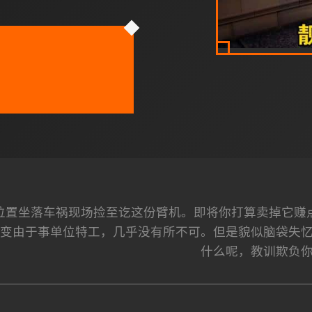
位置坐落车祸现场捡至讫这份臂机。即将你打算卖掉它赚
，变由于事单位特工，几乎没有所不可。但是貌似脑袋失
什么呢，教训欺负