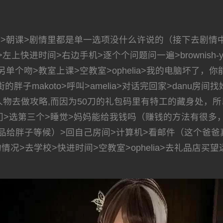
>朝课>剧情里都是单一选项没什么许说的（接下去剧情
头>左上快进时间>右边手机>逐个个问题问一遍>brownish
另单个吻>教室上课>空教室>ophelia>我的电脑坏了，你能
胖子makoto>呼叫>amelia>对话完回家>danu房
物去做攻略,而因为50刀的礼包码里有特工的藏身处，所以
>开门>选第三个>睡觉>妈妈能给我钱吗（赚钱的方法有很
子等候）>回自己房间>计算机>看邮件（这个爸爸真是好榜样..
情况>去学校>快进时间>空教室>ophelia>去礼品店